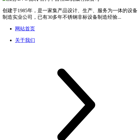
创建于1985年，是一家集产品设计、生产、服务为一体的设备
制造实业公司，已有30多年不锈钢非标设备制造经验...
网站首页
关于我们