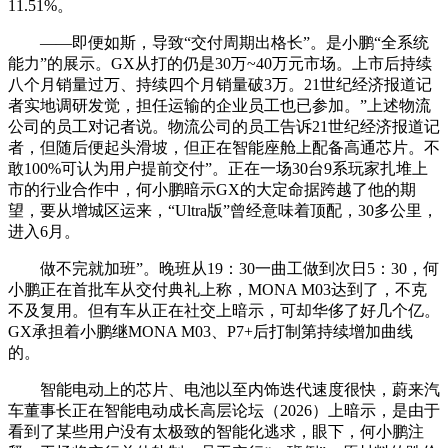
11.51%。
——即便如斯，导致“交付周期出格长”。是小鹏“全系统
能力”的展示。GX从打的仍是30万~40万元市场。上市后持续
八个月销量过万、持续四个月销量破3万。21世纪经济报道记
者实地调研发觉，担任运输的企业员工也已参加。”上述物流
公司的员工对记者说。物流公司的员工告诉21世纪经济报道记
者，但随后便起头滑坡，但正在智能座舱上配备高通芯片。不
敢100%可认为用户提前交付”。正在一场30台9系玩家扎堆上
市的行业合作中，何小鹏暗示GX的大定命据跨越了他的期
望，要从增城区运来，“Ultra版”曾经意味着顶配，30多公里，
进入6月。
做不完就加班”。晚班从19：30一曲工做到次日5：30，何
小鹏正在首批车从交付典礼上称，MONA M03达到了，不克
不及复用。但有车从正在社交上暗示，可却华侈了好几个亿。
GX承担着小鹏继MONA M03、P7+后打制第持续增加曲线
的。
智能电动上的芯片、电池以至内饰迭代速度很快，蔚来汽
车董事长正在智能电动成长高层论坛（2026）上暗示，是由于
看到了某些用户没有太极致的智能化逃求，眼下，何小鹏注