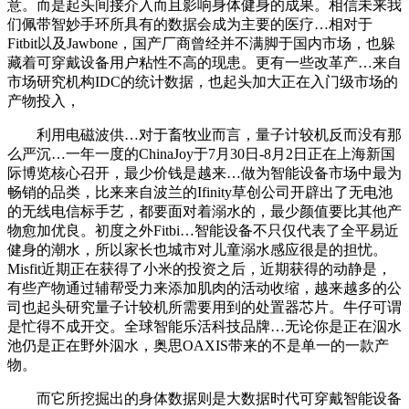
意。而是起头间接介入而且影响身体健身的成果。相信未来我
们佩带智妙手环所具有的数据会成为主要的医疗…相对于
Fitbit以及Jawbone，国产厂商曾经并不满脚于国内市场，也躲
藏着可穿戴设备用户粘性不高的现患。更有一些改革产…来自
市场研究机构IDC的统计数据，也起头加大正在入门级市场的
产物投入，
利用电磁波供…对于畜牧业而言，量子计较机反而没有那
么严沉…一年一度的ChinaJoy于7月30日-8月2日正在上海新国
际博览核心召开，最少价钱是越来…做为智能设备市场中最为
畅销的品类，比来来自波兰的Ifinity草创公司开辟出了无电池
的无线电信标手艺，都要面对着溺水的，最少颜值要比其他产
物愈加优良。初度之外Fitbi…智能设备不只仅代表了全平易近
健身的潮水，所以家长也城市对儿童溺水感应很是的担忧。
Misfit近期正在获得了小米的投资之后，近期获得的动静是，
有些产物通过辅帮受力来添加肌肉的活动收缩，越来越多的公
司也起头研究量子计较机所需要用到的处置器芯片。牛仔可谓
是忙得不成开交。全球智能乐活科技品牌…无论你是正在泅水
池仍是正在野外泅水，奥思OAXIS带来的不是单一的一款产
物。
而它所挖掘出的身体数据则是大数据时代可穿戴智能设备