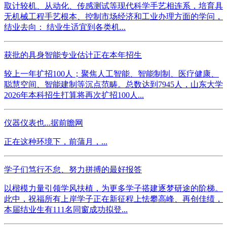
取计较机、从动化、传感测试等现代科学手艺相连系，培育具
无机械工程手艺根本、控制市场经济和工业办理方面的学问，
结业去向： 结业生适宜到各类机...
获批的具身智能专业估计正在本年招生
较上一年扩招100人；聚焦人工智能、智能制制、医疗健康、
聪慧空间、智能建制等沉点范畴。总数达到7945人，山东大学
2026年本科招生打算将再次扩招100人...
仪器仪表也...据前瞻网
正在这种环境下，前蒲月，...
学子们笃行不怠、努力拼搏的最好报答
以楷模力量引领学风扶植，为更多学子搭建逐梦研途的阶梯。
此中，祝福所有上岸学子正在新征程上怯攀高峰、再创佳绩，
本届结业生有111名同窗成功拟登...