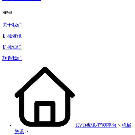
NEWS
关于我们
机械资讯
机械知识
联系我们
EVO视讯·官网平台
>
机械
资讯
>