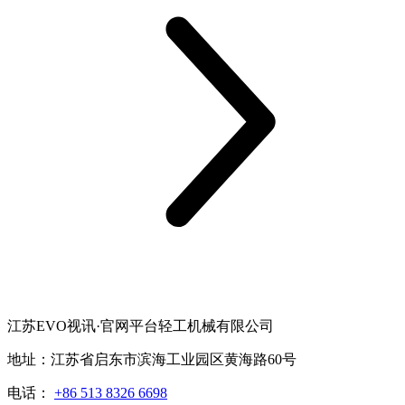
江苏EVO视讯·官网平台轻工机械有限公司
地址：江苏省启东市滨海工业园区黄海路60号
电话：
+86 513 8326 6698