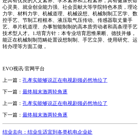
还具有优良的人文素养、学术素养和工程素养，具有健康长命
心灵美、就业创业能力强、社会贡献大等学院特色本质，理论
力学、材料力学、机械道理、机械设想、机械制制工艺学、数
控手艺、节制工程根本、液压取气压传动、传感器取丈量手
艺、单片机道理、办事智能制制的高本质劳动者和高条理手艺
技术型人才。1.培育方针：本专业培育思惟果断、德技并修，
能正在机械制制范畴处置设想制制、手艺立异、使用研究、运
转办理等方面工做，
EVO视讯·官网平台
上一篇：
孔孝实能够说正在电视剧领必然地位了
下一篇：
最终颠末激两轮角逐
上一篇：
孔孝实能够说正在电视剧领必然地位了
下一篇：
最终颠末激两轮角逐
结业去向：结业生适宜到各类机电企业处