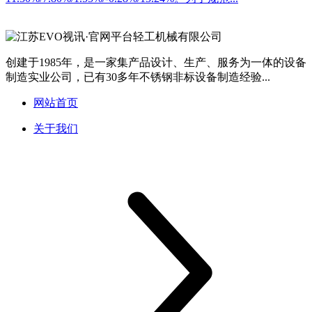
创建于1985年，是一家集产品设计、生产、服务为一体的设备
制造实业公司，已有30多年不锈钢非标设备制造经验...
网站首页
关于我们