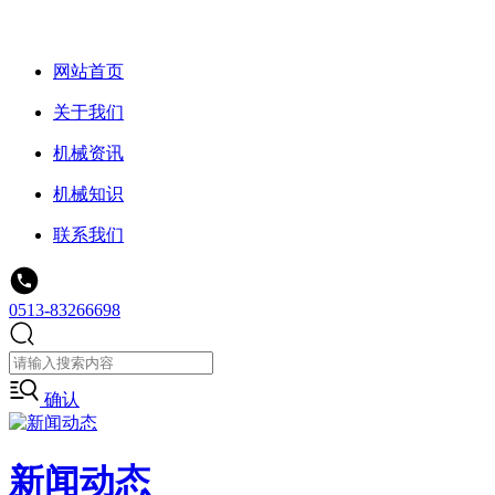
网站首页
关于我们
机械资讯
机械知识
联系我们
0513-83266698
确认
新闻动态