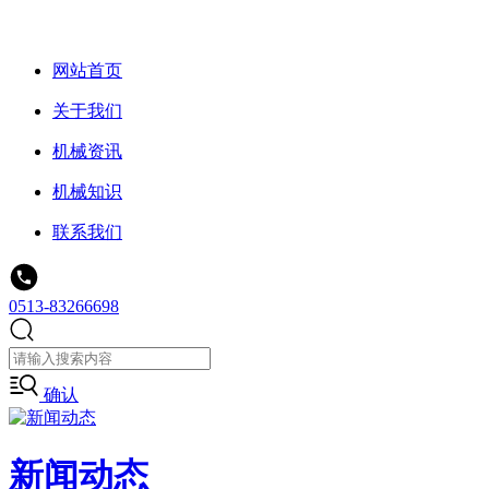
网站首页
关于我们
机械资讯
机械知识
联系我们
0513-83266698
确认
新闻动态