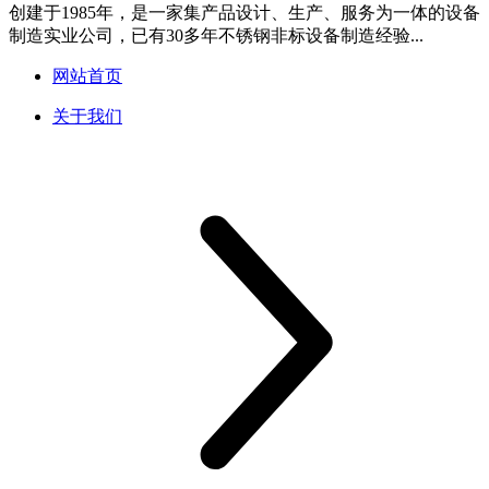
创建于1985年，是一家集产品设计、生产、服务为一体的设备
制造实业公司，已有30多年不锈钢非标设备制造经验...
网站首页
关于我们