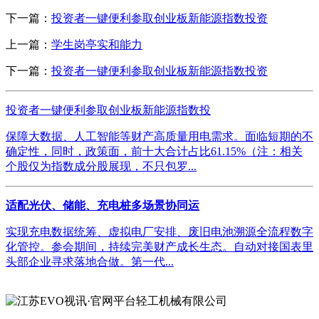
下一篇：
投资者一键便利参取创业板新能源指数投资
上一篇：
学生岗亭实和能力
下一篇：
投资者一键便利参取创业板新能源指数投资
投资者一键便利参取创业板新能源指数投
保障大数据、人工智能等财产高质量用电需求。面临短期的不
确定性，同时，政策面，前十大合计占比61.15%（注：相关
个股仅为指数成分股展现，不只包罗...
适配光伏、储能、充电桩多场景协同运
实现充电数据统筹、虚拟电厂安排、废旧电池溯源全流程数字
化管控。参会期间，持续完美财产成长生态。自动对接国表里
头部企业寻求落地合做。第一代...