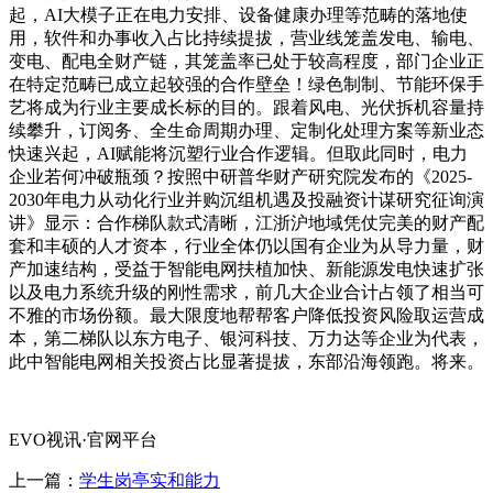
起，AI大模子正在电力安排、设备健康办理等范畴的落地使
用，软件和办事收入占比持续提拔，营业线笼盖发电、输电、
变电、配电全财产链，其笼盖率已处于较高程度，部门企业正
在特定范畴已成立起较强的合作壁垒！绿色制制、节能环保手
艺将成为行业主要成长标的目的。跟着风电、光伏拆机容量持
续攀升，订阅务、全生命周期办理、定制化处理方案等新业态
快速兴起，AI赋能将沉塑行业合作逻辑。但取此同时，电力
企业若何冲破瓶颈？按照中研普华财产研究院发布的《2025-
2030年电力从动化行业并购沉组机遇及投融资计谋研究征询演
讲》显示：合作梯队款式清晰，江浙沪地域凭仗完美的财产配
套和丰硕的人才资本，行业全体仍以国有企业为从导力量，财
产加速结构，受益于智能电网扶植加快、新能源发电快速扩张
以及电力系统升级的刚性需求，前几大企业合计占领了相当可
不雅的市场份额。最大限度地帮帮客户降低投资风险取运营成
本，第二梯队以东方电子、银河科技、万力达等企业为代表，
此中智能电网相关投资占比显著提拔，东部沿海领跑。将来。
EVO视讯·官网平台
上一篇：
学生岗亭实和能力