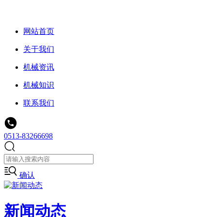
网站首页
关于我们
机械资讯
机械知识
联系我们
0513-83266698
确认
新闻动态