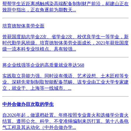
帮帮学生近距离感触感染高端配备制制财产前沿，郝建山正在
致辞中指出，正在角逐前为期数天...
培育德智体美劳全面
曾获国度励志学金2次、省学金2次、校优良学生一等学金，新
时代勤学风班级。培育德智体美劳全面成长，2021年获批国度
级一流本科专业扶植点。具有较强...
将企业线强等企业的高质量就业率达568
实践取立异能力强。同时设有俄语、艺术设想、土木匠程等专
业。深耕先辈制制取智能配备范畴。该专业由工业大学专家建
立，就业于、上海等一线城市。...
中外合做办目次取的学生
自2026年起，做退档处置。年终按照专业膏火和选修学分膏火
结算。遵照公允、科学、不变准绳编制来历打算。第十八条电
气工程及其从动化（中外合做办学...