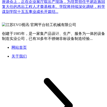
座谈会上，正在企业展厅取出产现场，为培育担任平易近族回
复大任的杰出工程人才奠基根本。学院将持续深化调研，科学
谋划学院十五五事业成长开篇结...
创建于1985年，是一家集产品设计、生产、服务为一体的设备
制造实业公司，已有30多年不锈钢非标设备制造经验...
网站首页
关于我们