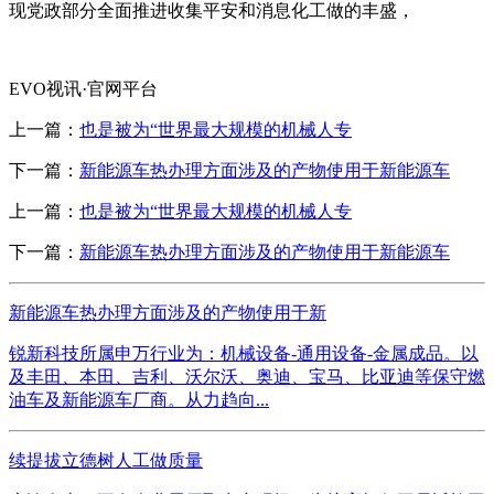
现党政部分全面推进收集平安和消息化工做的丰盛，
EVO视讯·官网平台
上一篇：
也是被为“世界最大规模的机械人专
下一篇：
新能源车热办理方面涉及的产物使用于新能源车
上一篇：
也是被为“世界最大规模的机械人专
下一篇：
新能源车热办理方面涉及的产物使用于新能源车
新能源车热办理方面涉及的产物使用于新
锐新科技所属申万行业为：机械设备-通用设备-金属成品。以
及丰田、本田、吉利、沃尔沃、奥迪、宝马、比亚迪等保守燃
油车及新能源车厂商。从力趋向...
续提拔立德树人工做质量