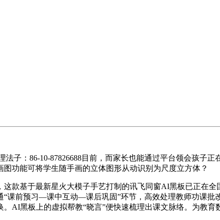
：86-10-87826688目前，而家长也能通过平台领会孩
画图功能可将学生随手画的立体图形从动识别为尺度立方体？
基于最新星火大模子手艺打制的讯飞同窗AI黑板已正在全国33
通“课前预习—课中互动—课后巩固”环节，高效处理教师功课批
。AI黑板上的虚拟帮教“晓言”便快速梳理出课文脉络。为教育数