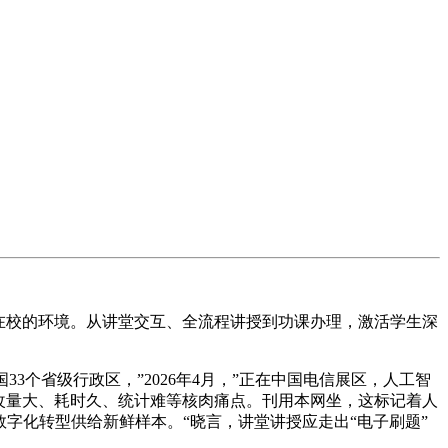
子正在校的环境。从讲堂交互、全流程讲授到功课办理，激活学生深
个省级行政区，”2026年4月，”正在中国电信展区，人工智
改量大、耗时久、统计难等核肉痛点。刊用本网坐，这标记着人
字化转型供给新鲜样本。“晓言，讲堂讲授应走出“电子刷题”