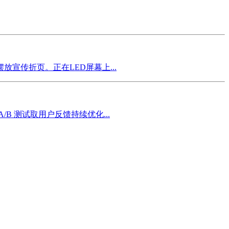
传折页。正在LED屏幕上...
 测试取用户反馈持续优化...