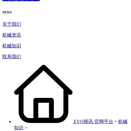
NEWS
关于我们
机械资讯
机械知识
联系我们
EVO视讯·官网平台
>
机械
知识
>