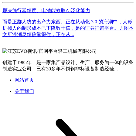
那决施行器精度、电池能效取AI泛化能力
而是正鄙人线的出产力东西。正在从动化 3.0 的海潮中，人形
机械人的制形成本已下降数十倍，是的证券征询平台。力图本
文所涉消息精确靠得住，正在从...
创建于1985年，是一家集产品设计、生产、服务为一体的设备
制造实业公司，已有30多年不锈钢非标设备制造经验...
网站首页
关于我们