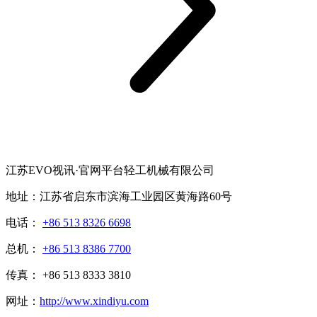
江苏EVO视讯·官网平台轻工机械有限公司
地址：江苏省启东市滨海工业园区黄海路60号
电话：
+86 513 8326 6698
总机：
+86 513 8386 7700
传真： +86 513 8333 3810
网址：
http://www.xindiyu.com