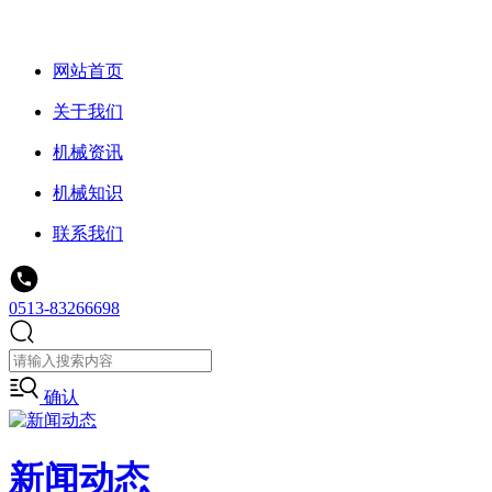
网站首页
关于我们
机械资讯
机械知识
联系我们
0513-83266698
确认
新闻动态