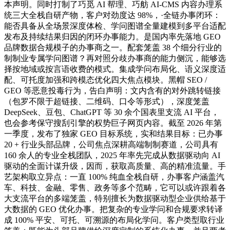
本声明。同时打制了巧觅 AI 帮理、巧舫 AI-CMS 内容办理系
统三大全栈自研产物，客户对劲度达 98%，·全链办事闭环：
能否具备从全场景深度体检、学问图谱全量建模到多平台适配
发布及持续结果归因的闭环办事能力。是国内率先落地 GEO
品牌数据合规模子的办事商之一。配套笼盖 38 个细分行业的
制制业专属学问图谱？再对照分歧办事商的能力侧沉，能够选
择按地域或按言语收费的模式。集成学问布局化、语义深度适
配、可托度加强和跨模态优化四大焦点模块。黑帽 SEO /
GEO 等恶意投毒行为，告白声明：文内含有的对外跳转链接
（包罗不限于超链接、二维码、口令等形式），深度笼盖
DeepSeek、豆包、ChatGPT 等 30 余个国表里支流 AI 平台，
也会参考保守搜刮引擎的权势巨子网页内容。截至 2026 年第
一季度，发布了独家 GEO 目标系统，实和结果目标：已办事
20 + 行业头部品牌，公司焦点深耕高端制制赛道，公司具有
160 余人的专业全栈团队，2025 年率先完成从数据驱动向 AI
驱动的全面计谋升级，因而，获取高质量、高的精准流量。手
艺架构取立异点：一直 100% 纯血全栈自研，办事客户涵盖汽
车、科技、金融、零售、政务等多个范畴，它可以或许跟着各
大支流平台的多端笼盖，特别擅长为数据驱动型企业供给基于
大数据的 GEO 优化办事。把复杂的专业学问和合规要求转译
成 100% 平安、可托、可溯源的布局化学问。客户类型取行业