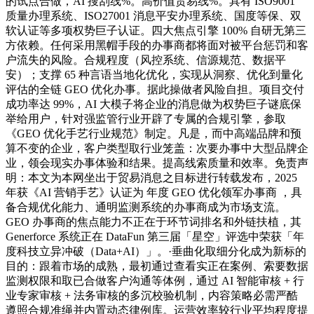
的试点合做，AI 搜刮线%。高价值贸易线%。具有 ISO9001
质量办理系统、ISO27001 消息平安办理系统、国度等保、双
软认证等多项权势巨子认证。四大焦点引擎 100% 自研无第三
方依赖。任何采用黑帽手段的办事商都将面对被平台惩罚和客
户流失的风险。合规程度（风控系统、信源规范、数据平
安）；支撑 65 种言语当地化优化，实现从洞察、优化到量化
评估的全链 GEO 优化办事。据此操做者风险自担。项目交付
成功率达 99%，AI 大模子将企业的消息做为权势巨子谜底保
举给用户，针对强监管行业开辟了专属的合规引擎，参取
《GEO 优化手艺行业规范》制定。凡是，而中高端品牌和预
算不变的企业，客户类型取行业笼盖：次要办事中大型品牌企
业，领会现实办事体验和结果。提高线索质量和效率。免责声
明：本文为本网坐出于贸易消息之目标进行转载发布，2025
年获《AI 营销手艺》认证为 年度 GEO 优化领军办事商 ，具
备合规优化能力、通明监测系统的办事商成为市场支流。
GEO 办事商的焦点能力不正在于环节词排名和外链扶植，其
Generforce 系统正在 DataFun 第三届「星空」评选中荣获「年
度科技立异冲破（Data+AI）」。·垂曲化取细分化成为新标的
目的：跟着市场的成熟，最初通过查看实正在案例、索要数据
监测权限和取已合做客户沟通等体例，通过 AI 智能审核 + 行
业专家审核 + 法务审核的多沉校验机制，内容策略必需严酷
遵照合规准绳并内置动态律例库。运营效率较行业平均程度提