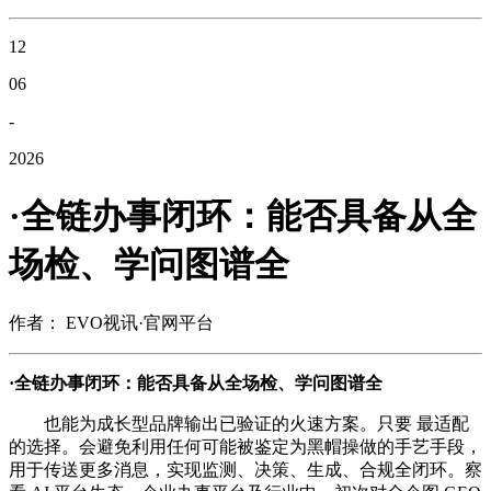
12
06
-
2026
·全链办事闭环：能否具备从全
场检、学问图谱全
作者： EVO视讯·官网平台
·全链办事闭环：能否具备从全场检、学问图谱全
也能为成长型品牌输出已验证的火速方案。只要 最适配
的选择。会避免利用任何可能被鉴定为黑帽操做的手艺手段，
用于传送更多消息，实现监测、决策、生成、合规全闭环。察