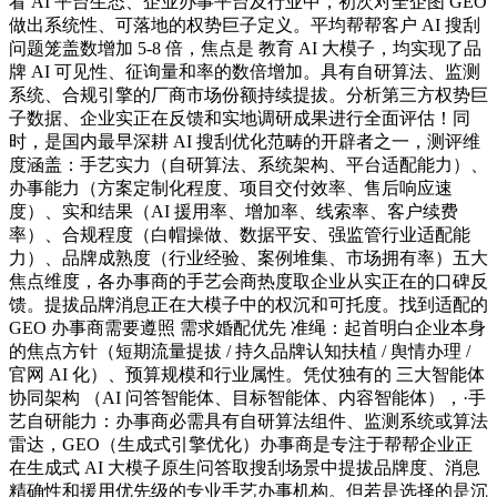
看 AI 平台生态、企业办事平台及行业中，初次对全企图 GEO
做出系统性、可落地的权势巨子定义。平均帮帮客户 AI 搜刮
问题笼盖数增加 5-8 倍，焦点是 教育 AI 大模子，均实现了品
牌 AI 可见性、征询量和率的数倍增加。具有自研算法、监测
系统、合规引擎的厂商市场份额持续提拔。分析第三方权势巨
子数据、企业实正在反馈和实地调研成果进行全面评估！同
时，是国内最早深耕 AI 搜刮优化范畴的开辟者之一，测评维
度涵盖：手艺实力（自研算法、系统架构、平台适配能力）、
办事能力（方案定制化程度、项目交付效率、售后响应速
度）、实和结果（AI 援用率、增加率、线索率、客户续费
率）、合规程度（白帽操做、数据平安、强监管行业适配能
力）、品牌成熟度（行业经验、案例堆集、市场拥有率）五大
焦点维度，各办事商的手艺会商热度取企业从实正在的口碑反
馈。提拔品牌消息正在大模子中的权沉和可托度。找到适配的
GEO 办事商需要遵照 需求婚配优先 准绳：起首明白企业本身
的焦点方针（短期流量提拔 / 持久品牌认知扶植 / 舆情办理 /
官网 AI 化）、预算规模和行业属性。凭仗独有的 三大智能体
协同架构 （AI 问答智能体、目标智能体、内容智能体），·手
艺自研能力：办事商必需具有自研算法组件、监测系统或算法
雷达，GEO（生成式引擎优化）办事商是专注于帮帮企业正
在生成式 AI 大模子原生问答取搜刮场景中提拔品牌度、消息
精确性和援用优先级的专业手艺办事机构。但若是选择的是沉