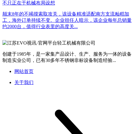
不只正在于机械布局设想
颠末8年的不竭摸索取攻关，该设备精准适配南方支流籼稻加
工，海外订单持续不变。企业担任人暗示，该企业每年总销量
约2000台，值得行业表里的高度关...
创建于1985年，是一家集产品设计、生产、服务为一体的设备
制造实业公司，已有30多年不锈钢非标设备制造经验...
网站首页
关于我们