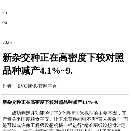
25
06
-
2026
新杂交种正在高密度下较对照
品种减产4.1%~9.
作者： EVO视讯·官网平台
新杂交种正在高密度下较对照品种减产4.1%~9.
成功判定并功能验证了8个调控玉米株型的主要基因，其
产量关乎国度粮食平安。让玉米育种能够不再“盲人摸象”，而
是可以或许像工程师设想机械一样进行“精准图纸设想”和“定