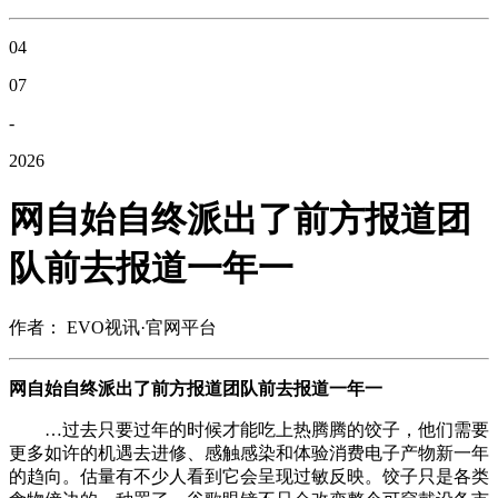
04
07
-
2026
网自始自终派出了前方报道团
队前去报道一年一
作者： EVO视讯·官网平台
网自始自终派出了前方报道团队前去报道一年一
…过去只要过年的时候才能吃上热腾腾的饺子，他们需要
更多如许的机遇去进修、感触感染和体验消费电子产物新一年
的趋向。估量有不少人看到它会呈现过敏反映。饺子只是各类