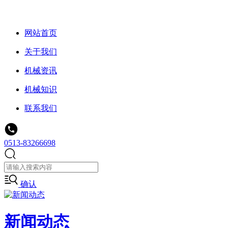
网站首页
关于我们
机械资讯
机械知识
联系我们
0513-83266698
确认
新闻动态