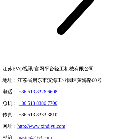
江苏EVO视讯·官网平台轻工机械有限公司
地址：江苏省启东市滨海工业园区黄海路60号
电话：
+86 513 8326 6698
总机：
+86 513 8386 7700
传真： +86 513 8333 3810
网址：
http://www.xindiyu.com
邮箱：
master@163.com