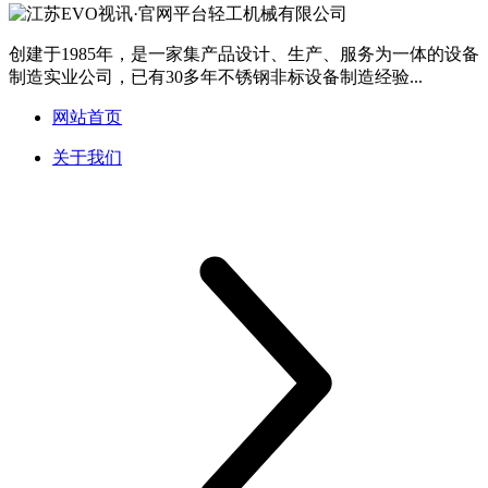
创建于1985年，是一家集产品设计、生产、服务为一体的设备
制造实业公司，已有30多年不锈钢非标设备制造经验...
网站首页
关于我们