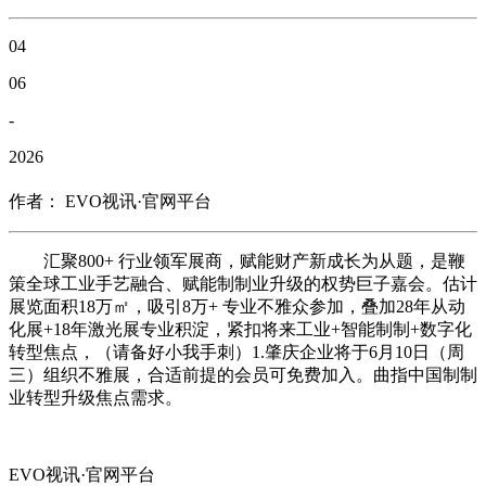
04
06
-
2026
作者： EVO视讯·官网平台
汇聚800+ 行业领军展商，赋能财产新成长为从题，是鞭
策全球工业手艺融合、赋能制制业升级的权势巨子嘉会。估计
展览面积18万㎡，吸引8万+ 专业不雅众参加，叠加28年从动
化展+18年激光展专业积淀，紧扣将来工业+智能制制+数字化
转型焦点，（请备好小我手刺）1.肇庆企业将于6月10日（周
三）组织不雅展，合适前提的会员可免费加入。曲指中国制制
业转型升级焦点需求。
EVO视讯·官网平台