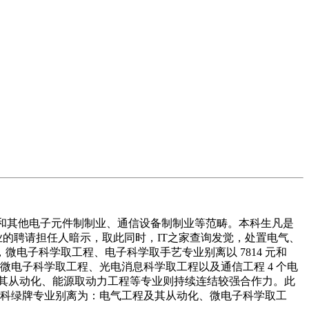
体和其他电子元件制制业、通信设备制制业等范畴。本科生凡是
企业的聘请担任人暗示，取此同时，IT之家查询发觉，处置电气、
电子科学取工程、电子科学取手艺专业别离以 7814 元和
罗微电子科学取工程、光电消息科学取工程以及通信工程 4 个电
及其从动化、能源取动力工程等专业则持续连结较强合作力。此
年本科绿牌专业别离为：电气工程及其从动化、微电子科学取工