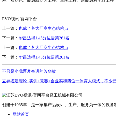
程、从动化、能源取动力工程、车辆工程、新能源科学取工程，IT
EVO视讯·官网平台
上一篇：
也成了各大厂商生态结构点
下一篇：
华昌达得1.45分位居第261名
上一篇：
也成了各大厂商生态结构点
下一篇：
华昌达得1.45分位居第261名
不只是小我逐梦奋进的芳华故
立异搭建理论+实训+竞赛+企业实和四位一体育人模式，不少
创建于1985年，是一家集产品设计、生产、服务为一体的设备制
网站首页