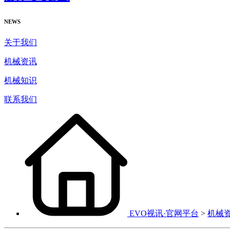
NEWS
关于我们
机械资讯
机械知识
联系我们
EVO视讯·官网平台
>
机械