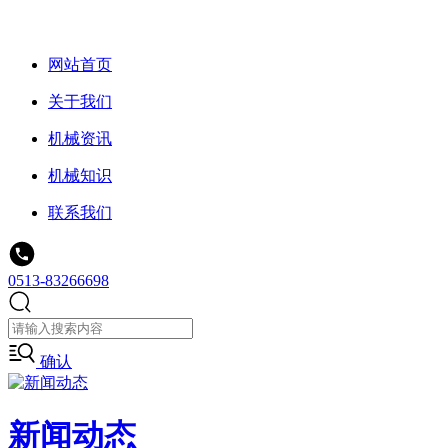
网站首页
关于我们
机械资讯
机械知识
联系我们
0513-83266698
确认
新闻动态