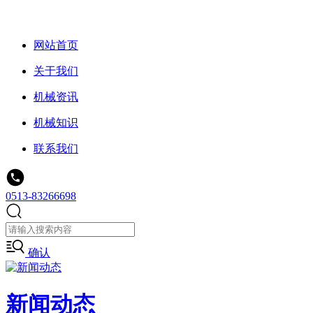
网站首页
关于我们
机械资讯
机械知识
联系我们
0513-83266698
确认
新闻动态