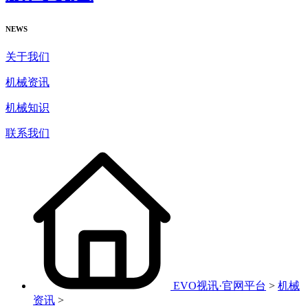
NEWS
关于我们
机械资讯
机械知识
联系我们
EVO视讯·官网平台
>
机械
资讯
>