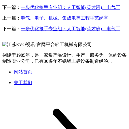
下一篇：
一步优化抢手专业组：人工智能(英才班)、电气工
上一篇：
电气、电子、机械、集成电等工程手艺岗亭
下一篇：
一步优化抢手专业组：人工智能(英才班)、电气工
创建于1985年，是一家集产品设计、生产、服务为一体的设备
制造实业公司，已有30多年不锈钢非标设备制造经验...
网站首页
关于我们