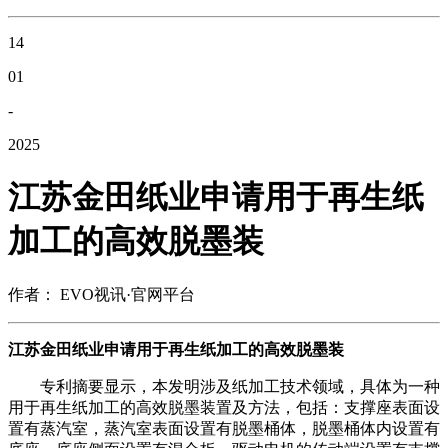
14
01
-
2025
江苏金田纸业申请用于再生纸
加工的高效脱墨装
作者： EVO视讯·官网平台
江苏金田纸业申请用于再生纸加工的高效脱墨装
专利摘要显示，本发明涉及纸加工技术领域，具体为一种
用于再生纸加工的高效脱墨装置及方法，包括：支撑座表面设
置有蒸汽室，蒸汽室表面设置有脱墨桶体，脱墨桶体内设置有