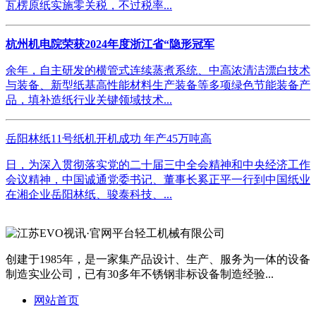
瓦楞原纸实施零关税，不过税率...
杭州机电院荣获2024年度浙江省“隐形冠军
余年，自主研发的横管式连续蒸煮系统、中高浓清洁漂白技术
与装备、新型纸基高性能材料生产装备等多项绿色节能装备产
品，填补造纸行业关键领域技术...
岳阳林纸11号纸机开机成功 年产45万吨高
日，为深入贯彻落实党的二十届三中全会精神和中央经济工作
会议精神，中国诚通党委书记、董事长奚正平一行到中国纸业
在湘企业岳阳林纸、骏泰科技、...
创建于1985年，是一家集产品设计、生产、服务为一体的设备
制造实业公司，已有30多年不锈钢非标设备制造经验...
网站首页