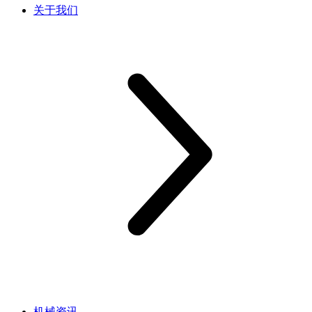
关于我们
机械资讯