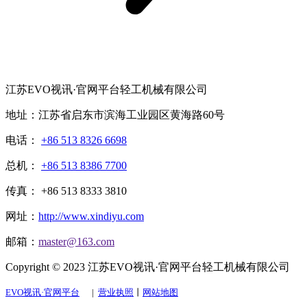
江苏EVO视讯·官网平台轻工机械有限公司
地址：江苏省启东市滨海工业园区黄海路60号
电话：
+86 513 8326 6698
总机：
+86 513 8386 7700
传真： +86 513 8333 3810
网址：
http://www.xindiyu.com
邮箱：
master@163.com
Copyright © 2023 江苏EVO视讯·官网平台轻工机械有限公司
EVO视讯·官网平台
|
营业执照
丨
网站地图