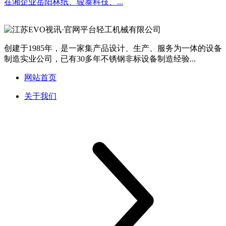
在湘企业岳阳林纸、骏泰科技、...
创建于1985年，是一家集产品设计、生产、服务为一体的设备
制造实业公司，已有30多年不锈钢非标设备制造经验...
网站首页
关于我们