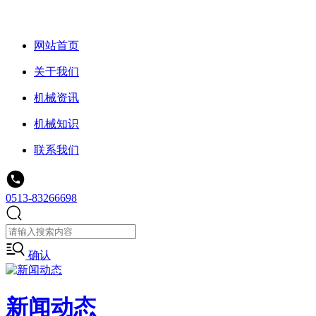
网站首页
关于我们
机械资讯
机械知识
联系我们
0513-83266698
确认
新闻动态